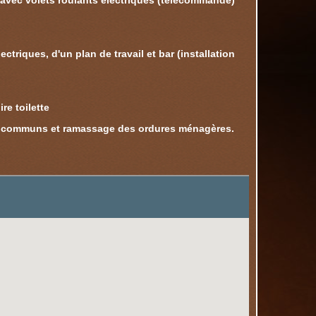
 avec volets roulants électriques (télécommande)
triques, d'un plan de travail et bar (installation
re toilette
es communs et ramassage des ordures ménagères.