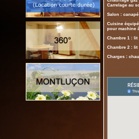
Chauffage gaz 
Carrelage au s
Salon : canapé,
Cuisine équipée
pour machine à 
Chambre 1 : lit
Chambre 2 : lit
Charges : chau