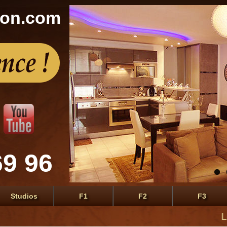
con.com
69 96
Studios
F1
F2
F3
Le premi