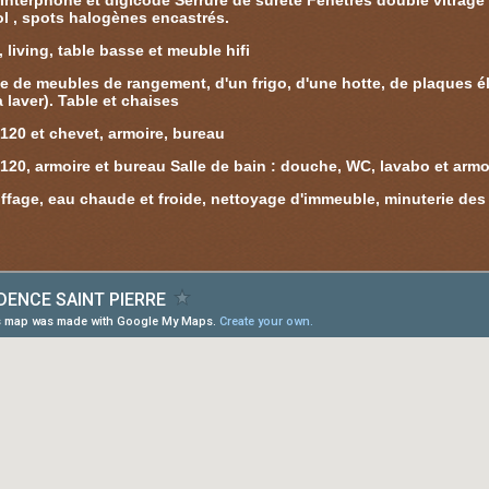
Interphone et digicode Serrure de sûreté Fenêtres double vitrage
ol , spots halogènes encastrés.
 living, table basse et meuble hifi
 de meubles de rangement, d'un frigo, d'une hotte, de plaques élec
laver). Table et chaises
 120 et chevet, armoire, bureau
 120, armoire et bureau Salle de bain : douche, WC, lavabo et armoi
ffage, eau chaude et froide, nettoyage d'immeuble, minuterie d