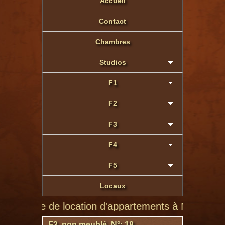
Accueil
Contact
Chambres
Studios
F1
F2
F3
F4
F5
Locaux
ite de location d'appartements à Montluçon de parti
F3 non meublé N°: 18