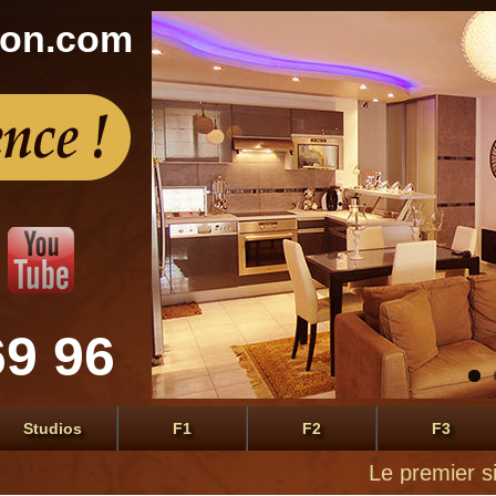
con.com
69 96
Studios
F1
F2
F3
Le premier site de l