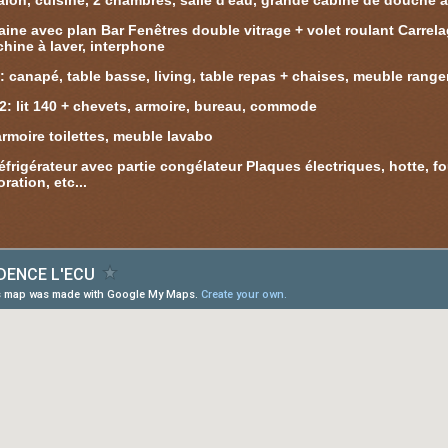
alon, cuisine, 2 chambres, salle d'eau, grande cabine de douche av
aine avec plan Bar Fenêtres double vitrage + volet roulant Carrel
hine à laver, interphone
: canapé, table basse, living, table repas + chaises, meuble rang
2: lit 140 + chevets, armoire, bureau, commode
armoire toilettes, meuble lavabo
rigérateur avec partie congélateur Plaques électriques, hotte, fou
ation, etc...