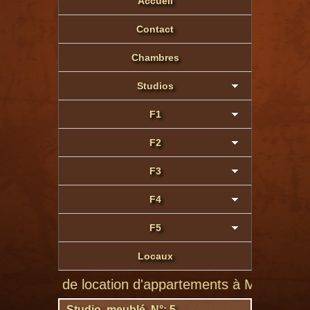
Accueil
Contact
Chambres
Studios
F1
F2
F3
F4
F5
Locaux
ite de location d'appartements à Montluçon de parti
Studio meublé N°: 5