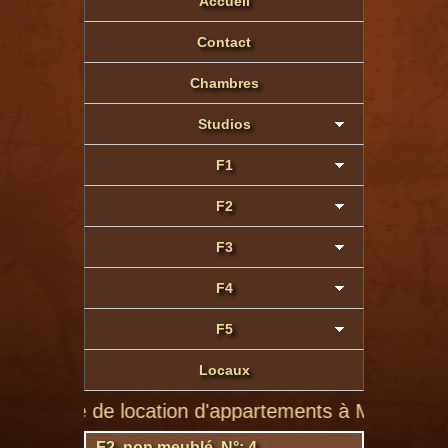
Accueil
Contact
Chambres
Studios
F1
F2
F3
F4
F5
Locaux
 site de location d'appartements à Montluçon de par
F2 non meublé N°: 4