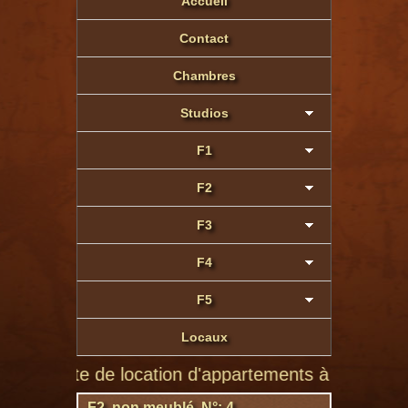
Accueil
Contact
Chambres
Studios
F1
F2
F3
F4
F5
Locaux
site de location d'appartements à Montluçon de part
F2 non meublé N°: 4