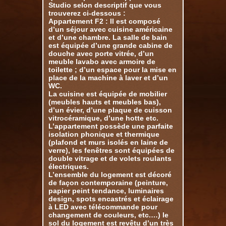
Studio selon descriptif que vous
trouverez ci-dessous :
Appartement F2 : Il est composé
d’un séjour avec cuisine américaine
et d’une chambre. La salle de bain
est équipée d’une grande cabine de
douche avec porte vitrée, d’un
meuble lavabo avec armoire de
toilette ; d’un espace pour la mise en
place de la machine à laver et d’un
WC.
La cuisine est équipée de mobilier
(meubles hauts et meubles bas),
d’un évier, d’une plaque de cuisson
vitrocéramique, d’une hotte etc.
L’appartement possède une parfaite
isolation phonique et thermique
(plafond et murs isolés en laine de
verre), les fenêtres sont équipées de
double vitrage et de volets roulants
électriques.
L’ensemble du logement est décoré
de façon contemporaine (peinture,
papier peint tendance, luminaires
design, spots encastrés et éclairage
à LED avec télécommande pour
changement de couleurs, etc.…) le
sol du logement est revêtu d’un très