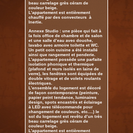
beau carrelage grès céram de
couleur beige.
L’appartement est entièrement
chauffé par des convecteurs à
Inertie.
Annexe Studio : une pièce qui fait à
la fois office de chambre et de salon
et une salle d’eau avec douche,
lavabo avec armoire toilette et WC.
Un petit coin cuisine a été installé
ainsi que rangement et penderie.
L’appartement possède une parfaite
isolation phonique et thermique
(plafond et murs isolés en laine de
verre), les fenêtres sont équipées de
double vitrage et de volets roulants
électriques.
L’ensemble du logement est décoré
de façon contemporaine (peinture,
papier peint tendance, luminaires
design, spots encastrés et éclairage
à LED avec télécommande pour
changement de couleurs, etc.…) le
sol du logement est revêtu d’un très
beau carrelage grès céram de
couleur beige.
L’appartement est entièrement