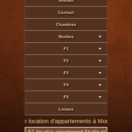
Accueil
Contact
Chambres
Studios
F1
F2
F3
F4
F5
Locaux
de location d'appartements à Montluçon de particuli
F2 bis plus appartement Studio en