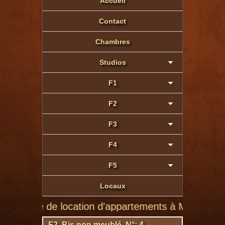
Accueil
Contact
Chambres
Studios
F1
F2
F3
F4
F5
Locaux
site de location d'appartements à Montluçon de part
F2 Bis non meublé N°: 4