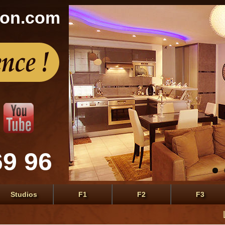
con.com
69 96
Studios
F1
F2
F3
Le premi