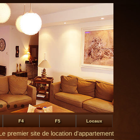
F4
F5
Locaux
er site de location d'appartements à Montluçon de p