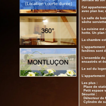
Surface au sol 
Cet appartemen
avec plan bar,
La salle de bai
sèche serviett
La cuisine est
hotte. Un plan b
La chambre est
L’appartement p
fenêtres sont é
L’ensemble du 
encastrés et é
Le sol du logem
L’appartement 
Les plus :
Place de stati
Petit espace 
Sécurité :
Détecteur de 
Cylindre de su