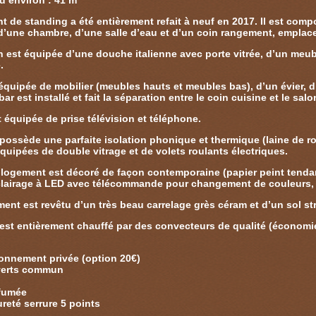
d’environ : 41 m²
t de standing a été entièrement refait à neuf en 2017. Il est com
 d’une chambre, d’une salle d’eau et d’un coin rangement, emplac
n est équipée d’une douche italienne avec porte vitrée, d’un meubl
e.
 équipée de mobilier (meubles hauts et meubles bas), d’un évier, 
ar est installé et fait la séparation entre le coin cuisine et le salo
 équipée de prise télévision et téléphone.
ossède une parfaite isolation phonique et thermique (laine de roc
quipées de double vitrage et de volets roulants électriques.
logement est décoré de façon contemporaine (papier peint tendan
clairage à LED avec télécommande pour changement de couleurs, 
ent est revêtu d’un très beau carrelage grès céram et d’un sol st
est entièrement chauffé par des convecteurs de qualité (économie
onnement privée (option 20€)
verts commun
fumée
reté serrure 5 points