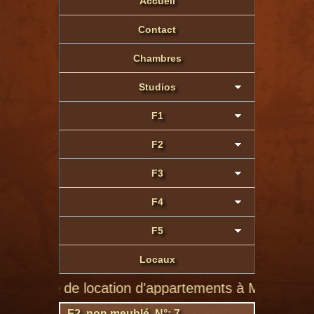
Accueil
Contact
Chambres
Studios
F1
F2
F3
F4
F5
Locaux
te de location d'appartements à Montluçon de partic
F2 non meublé N°: 7