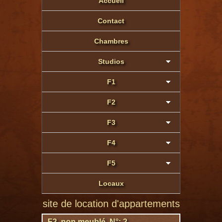
Accueil
Contact
Chambres
Studios
F1
F2
F3
F4
F5
Locaux
 site de location d'appartements à Montluçon de par
F2 non meublé N°: 2