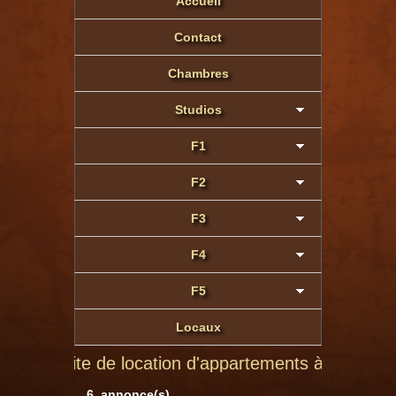
Accueil
Contact
Chambres
Studios
F1
F2
F3
F4
F5
Locaux
site de location d'appartements à Montluçon de parti
6 annonce(s)