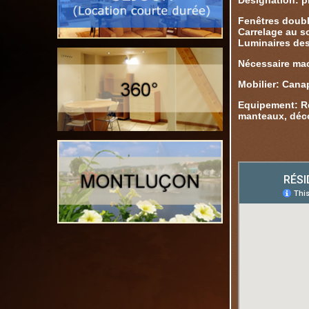
Désignation: pi
Fenêtres double
Carrelage au s
Luminaires des
Nécessaire mac
Mobilier: Cana
Equipement: Réf
manteaux, décor