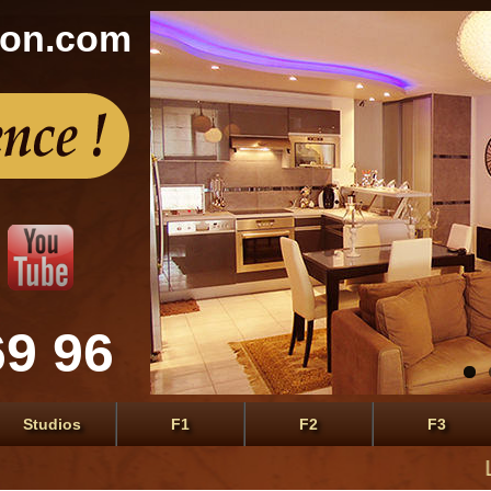
con.com
69 96
Studios
F1
F2
F3
Le prem