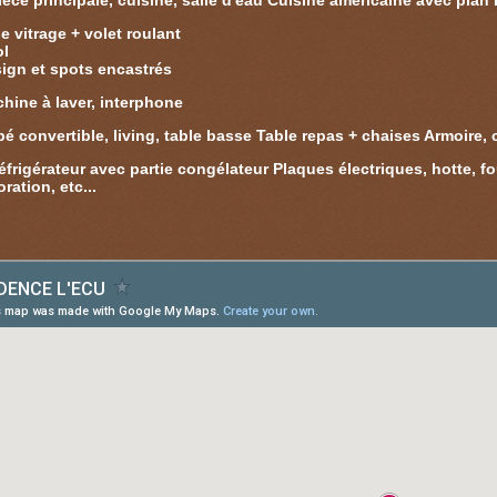
èce principale, cuisine, salle d'eau Cuisine américaine avec plan 
 vitrage + volet roulant
ol
ign et spots encastrés
hine à laver, interphone
pé convertible, living, table basse Table repas + chaises Armoire
rigérateur avec partie congélateur Plaques électriques, hotte, fou
ation, etc...