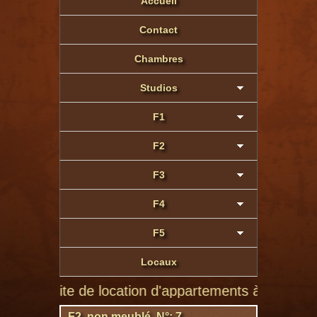
Accueil
Contact
Chambres
Studios
F1
F2
F3
F4
F5
Locaux
r site de location d'appartements à Montluçon de pa
F2 non meublé N°: 7