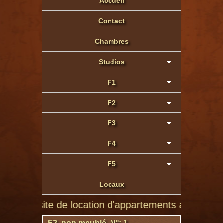
Accueil
Contact
Chambres
Studios
F1
F2
F3
F4
F5
Locaux
ier site de location d'appartements à Montluçon de p
F2 non meublé N°: 1