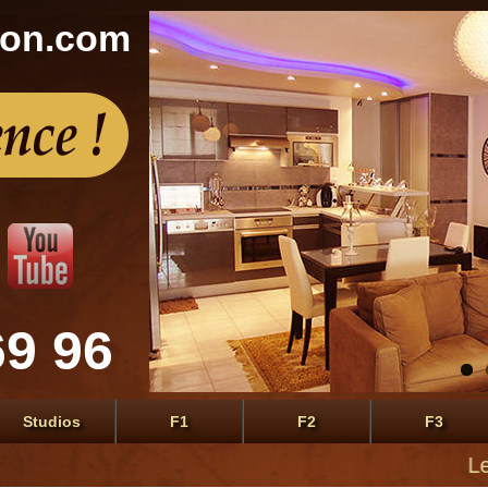
con.com
69 96
Studios
F1
F2
F3
Le prem