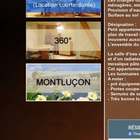
Les charges co
ménagères, mi
Provision d’eau
Surface au sol 
Désignation :
Petit appartem
plan de travail
trouverez aussi
L’ensemble du 
La salle d’eau
et d’un radiate
mosaïque pâte 
Cet appartement
Les luminaires 
A noter :
- pré équipeme
- Portes coupe
- Serrures de s
- Très bonne I