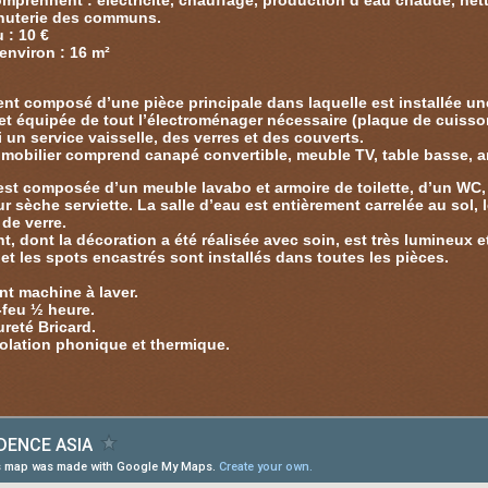
mprennent : électricité, chauffage, production d’eau chaude, n
nuterie des communs.
 : 10 €
environ : 16 m²
ent composé d’une pièce principale dans laquelle est installée 
 et équipée de tout l’électroménager nécessaire (plaque de cuisson
 un service vaisselle, des verres et des couverts.
mobilier comprend canapé convertible, meuble TV, table basse, ar
 est composée d’un meuble lavabo et armoire de toilette, d’un WC
ur sèche serviette. La salle d’eau est entièrement carrelée au sol
de verre.
, dont la décoration a été réalisée avec soin, est très lumineux e
et les spots encastrés sont installés dans toutes les pièces.
nt machine à laver.
-feu ½ heure.
ureté Bricard.
solation phonique et thermique.