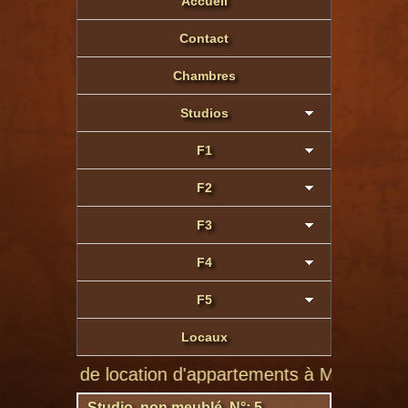
Accueil
Contact
Chambres
Studios
F1
F2
F3
F4
F5
Locaux
ite de location d'appartements à Montluçon de partic
Studio non meublé N°: 5