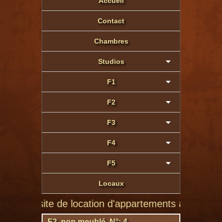
Accueil
Contact
Chambres
Studios
F1
F2
F3
F4
F5
Locaux
er site de location d'appartements à Montluçon de pa
F2 non meublé N°: 4