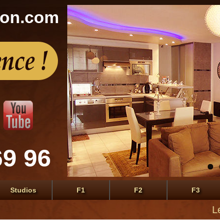
con.com
69 96
Studios
F1
F2
F3
Le premie