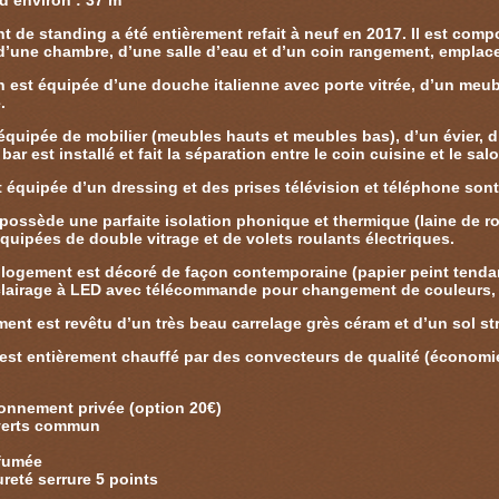
d’environ : 37 m²
t de standing a été entièrement refait à neuf en 2017. Il est com
 d’une chambre, d’une salle d’eau et d’un coin rangement, emplac
n est équipée d’une douche italienne avec porte vitrée, d’un meubl
e.
 équipée de mobilier (meubles hauts et meubles bas), d’un évier, 
ar est installé et fait la séparation entre le coin cuisine et le sal
 équipée d’un dressing et des prises télévision et téléphone sont 
ossède une parfaite isolation phonique et thermique (laine de roc
quipées de double vitrage et de volets roulants électriques.
logement est décoré de façon contemporaine (papier peint tendan
clairage à LED avec télécommande pour changement de couleurs, 
ent est revêtu d’un très beau carrelage grès céram et d’un sol st
est entièrement chauffé par des convecteurs de qualité (économie
onnement privée (option 20€)
verts commun
fumée
reté serrure 5 points