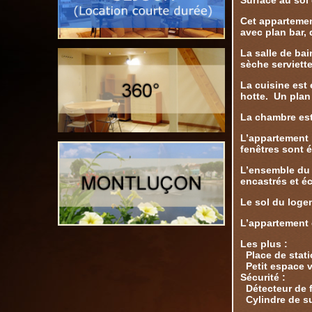
Surface au sol 
Cet appartemen
avec plan bar,
La salle de bai
sèche serviett
La cuisine est
hotte. Un plan b
La chambre est
L’appartement p
fenêtres sont é
L’ensemble du 
encastrés et é
Le sol du logem
L’appartement 
Les plus :
Place de stati
Petit espace 
Sécurité :
Détecteur de 
Cylindre de su