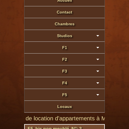
Accueil
Contact
Chambres
Studios
F1
F2
F3
F4
F5
Locaux
te de location d'appartements à Montluçon de particu
F5 bis non meublé N°: 3