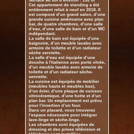
Surface au sol d’environ : 132 m²
Cet appartement de standing a été
entièrement refait à neuf en 2018. Il
est composé d’un grand salon, d’une
grande cuisine américaine avec plan
bar, de quatre chambres, d’une salle
d’eau, d’une salle de bain et d’un WC
indépendant.
La salle de bain est équipée d’une
baignoire, d’un meuble lavabo avec
armoire de toilette et d’un radiateur
sèche serviette.
La salle d’eau est équipée d’une
douche à l'italienne avec porte vitrée,
d’un meuble lavabo avec armoire de
toilette et d’un radiateur sèche-
serviette.
La cuisine est équipée de mobilier
(meubles hauts et meubles bas),
d’un évier, d’une plaque de cuisson
vitrocéramique, d’une hotte et d’un
plan bar. Un emplacement est prévu
pour l’insertion d’un four.
Dans un placard, vous trouverez
l’espace nécessaire pour intégrer
lave-linge et sèche-linge.
Les chambres sont équipées de
dressing et des prises télévision et