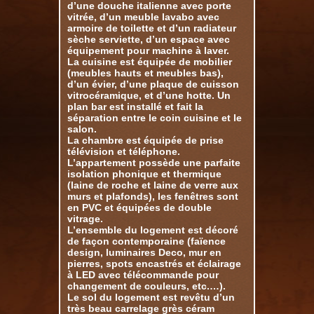
d’une douche italienne avec porte
vitrée, d’un meuble lavabo avec
armoire de toilette et d’un radiateur
sèche serviette, d’un espace avec
équipement pour machine à laver.
La cuisine est équipée de mobilier
(meubles hauts et meubles bas),
d’un évier, d’une plaque de cuisson
vitrocéramique, et d’une hotte. Un
plan bar est installé et fait la
séparation entre le coin cuisine et le
salon.
La chambre est équipée de prise
télévision et téléphone.
L’appartement possède une parfaite
isolation phonique et thermique
(laine de roche et laine de verre aux
murs et plafonds), les fenêtres sont
en PVC et équipées de double
vitrage.
L’ensemble du logement est décoré
de façon contemporaine (faïence
design, luminaires Deco, mur en
pierres, spots encastrés et éclairage
à LED avec télécommande pour
changement de couleurs, etc.…).
Le sol du logement est revêtu d’un
très beau carrelage grès céram