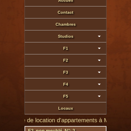
Accueil
Contact
Chambres
Studios
F1
F2
F3
F4
F5
Locaux
te de location d'appartements à Montluçon de partic
F2 non meublé N°: 2