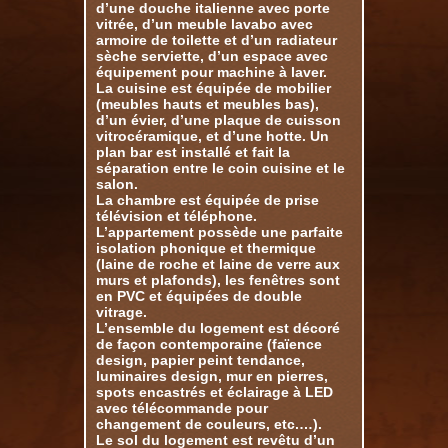
d’une douche italienne avec porte
vitrée, d’un meuble lavabo avec
armoire de toilette et d’un radiateur
sèche serviette, d’un espace avec
équipement pour machine à laver.
La cuisine est équipée de mobilier
(meubles hauts et meubles bas),
d’un évier, d’une plaque de cuisson
vitrocéramique, et d’une hotte. Un
plan bar est installé et fait la
séparation entre le coin cuisine et le
salon.
La chambre est équipée de prise
télévision et téléphone.
L’appartement possède une parfaite
isolation phonique et thermique
(laine de roche et laine de verre aux
murs et plafonds), les fenêtres sont
en PVC et équipées de double
vitrage.
L’ensemble du logement est décoré
de façon contemporaine (faïence
design, papier peint tendance,
luminaires design, mur en pierres,
spots encastrés et éclairage à LED
avec télécommande pour
changement de couleurs, etc.…).
Le sol du logement est revêtu d’un