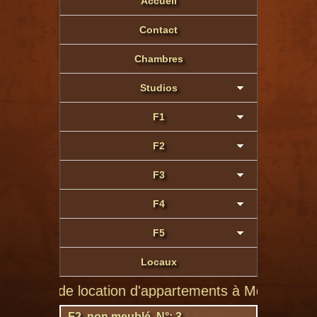
Accueil
Contact
Chambres
Studios
F1
F2
F3
F4
F5
Locaux
e de location d'appartements à Montluçon de particul
F2 non meublé N°: 3