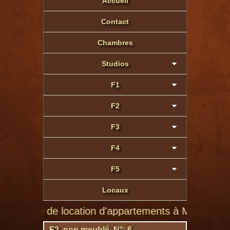
Accueil
Contact
Chambres
Studios
F1
F2
F3
F4
F5
Locaux
te de location d'appartements à Montluçon de particu
F2 non meublé N°: 6