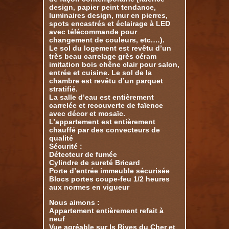
design, papier peint tendance,
luminaires design, mur en pierres,
spots encastrés et éclairage à LED
avec télécommande pour
changement de couleurs, etc.…).
Le sol du logement est revêtu d’un
très beau carrelage grès céram
imitation bois chêne clair pour salon,
entrée et cuisine. Le sol de la
chambre est revêtu d’un parquet
stratifié.
La salle d’eau est entièrement
carrelée et recouverte de faïence
avec décor et mosaïc.
L’appartement est entièrement
chauffé par des convecteurs de
qualité
Sécurité :
Détecteur de fumée
Cylindre de sureté Bricard
Porte d’entrée immeuble sécurisée
Blocs portes coupe-feu 1/2 heures
aux normes en vigueur
Nous aimons :
Appartement entièrement refait à
neuf
Vue agréable sur ls Rives du Cher et