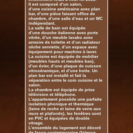
Il est composé d’un salon,
d’une cuisine américaine avec plan
bar, d’une pièce faisant office de
chambre, d’une salle d’eau et un WC
indépendant.
La salle de bain est équipée
d’une douche italienne avec porte
vitrée, d’un meuble lavabo avec
armoire de toilette et d’un radiateur
sèche serviette, d’un espace avec
équipement pour machine à laver.
La cuisine est équipée de mobilier
(meubles hauts et meubles bas),
d’un évier, d’une plaque de cuisson
vitrocéramique, et d’une hotte. Un
plan bar est installé et fait la
séparation entre le coin cuisine et le
salon.
La chambre est équipée de prise
télévision et téléphone.
L’appartement possède une parfaite
isolation phonique et thermique
(laine de roche et laine de verre aux
murs et plafonds), les fenêtres sont
en PVC et équipées de double
vitrage.
L’ensemble du logement est décoré
de façon contemporaine (faïence