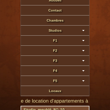
Accueil
Contact
Chambres
Studios
F1
F2
F3
F4
F5
Locaux
 site de location d'appartements à Montluçon de part
Studio meublé N°: 10