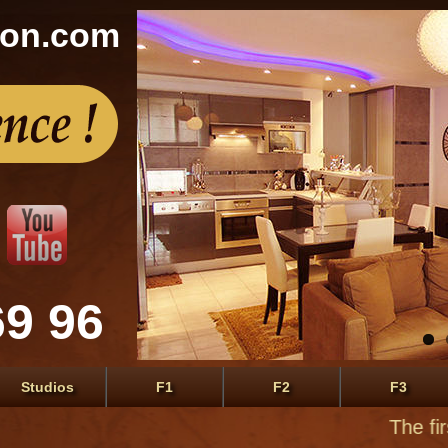
con.com
69 96
Studios
F1
F2
F3
The first site for apartment