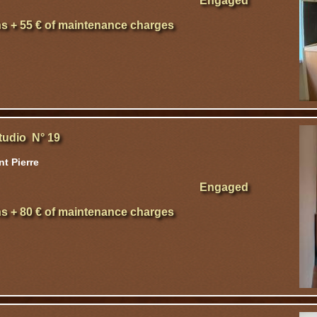
Engaged
hs + 55 € of maintenance charges
tudio N° 19
t Pierre
Engaged
hs + 80 € of maintenance charges