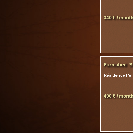
340 € / mont
Furnished S
Résidence Peli
400 € / mont