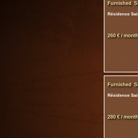
Furnished S
Résidence Sain
260 € / mont
Furnished S
Résidence Sain
280 € / mont