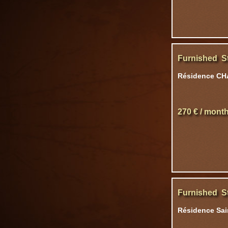
Furnished S
Résidence C
270 € / mont
Furnished S
Résidence Sain