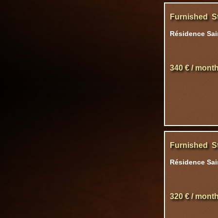
Furnished S
Résidence Sai
340 € / mont
Furnished S
Résidence Sain
320 € / mont