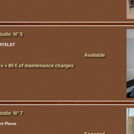
tudio N° 5
HATELET
Available
hs + 80 € of maintenance charges
tudio N° 7
t Pierre