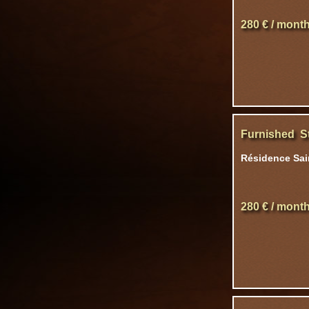
280 € / mont
Furnished S
Résidence Sain
280 € / mont