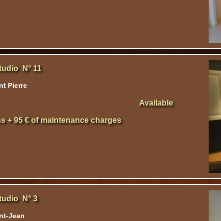
tudio N° 11
t Pierre
Available
hs + 95 € of maintenance charges
tudio N° 3
nt-Jean