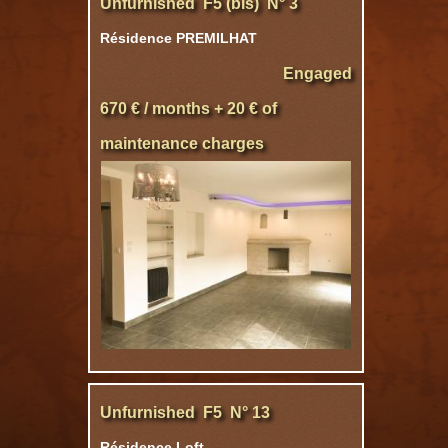
Unfurnished F5 (bis) N° 3
Résidence PREMILHAT
Engaged
670 € / months + 20 € of
maintenance charges
Unfurnished F5 N° 13
Résidence Loft