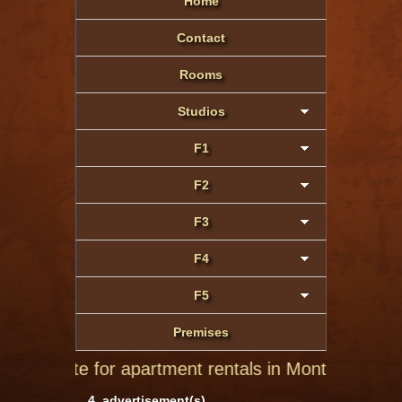
Home
Contact
Rooms
Studios
F1
F2
F3
F4
F5
Premises
t site for apartment rentals in Montluçon of private 
4 advertisement(s)