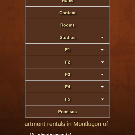
Home
Contact
Rooms
Studios
F1
F2
F3
F4
F5
Premises
 rentals in Montluçon of private individuals
15 advertisement(s)