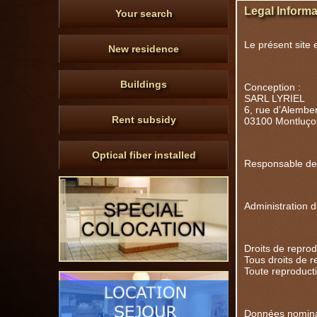
Legal Informa
Your search
Le présent site
New residence
Buildings
Conception :
SARL LYRIEL
6, rue d’Alember
Rent subsidy
03100 Montluço
Optical fiber installed
Responsable de
Administration 
Droits de reprod
Tous droits de r
Toute reproducti
Données nomina