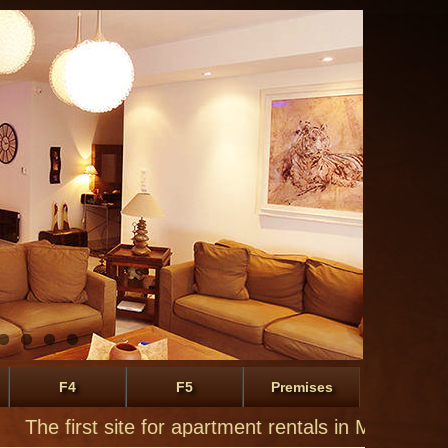
F4
F5
Premises
e first site for apartment rentals in Montluçon of pr