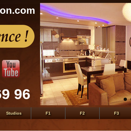
con.com
69 96
Studios
F1
F2
F3
Th