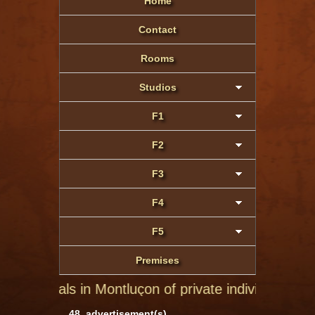
Home
Contact
Rooms
Studios
F1
F2
F3
F4
F5
Premises
rivate individuals
48 advertisement(s)